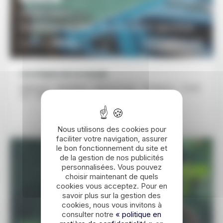
14 JOURS / 13 NUITS
Sulawesi et Bali, exploration sportive
1890€
DÉCOUVRIR
À partir de
Les étapes de ce voyage
Makassar - Rantepao - Batutumonga - Sengkang - Tanah
Lot - Ubud
Nous utilisons des cookies pour
faciliter votre navigation, assurer
le bon fonctionnement du site et
de la gestion de nos publicités
personnalisées. Vous pouvez
choisir maintenant de quels
cookies vous acceptez. Pour en
savoir plus sur la gestion des
cookies, nous vous invitons à
consulter notre
« politique en