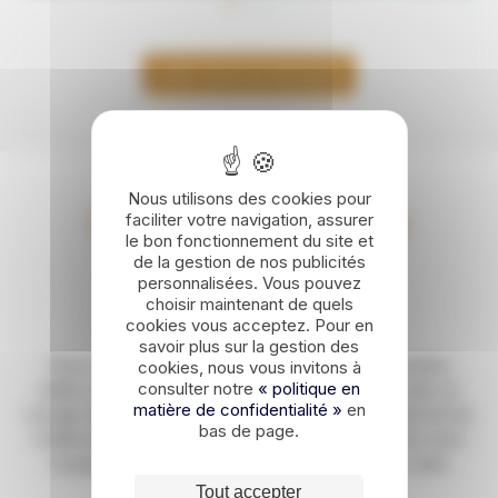
VOIR TOUS LES ARTICLES
Nous utilisons des cookies pour
faciliter votre navigation, assurer
Culture & cuisine en
le bon fonctionnement du site et
Indonésie
de la gestion de nos publicités
personnalisées. Vous pouvez
choisir maintenant de quels
cookies vous acceptez. Pour en
savoir plus sur la gestion des
Vous souhaitez découvrir l’Indonésie hors des sentiers
cookies, nous vous invitons à
consulter notre
« politique en
battus, partager un peu du quotidien des locaux, faire un
matière de confidentialité »
en
voyage authentique ? Nos agents locaux, ont sélectionné les
bas de page.
meilleures activités et plats typiques à goûter lors de votre
voyage en Indonésie, pour une immersion totale, dans
l’Indonésie authentique !
Tout accepter